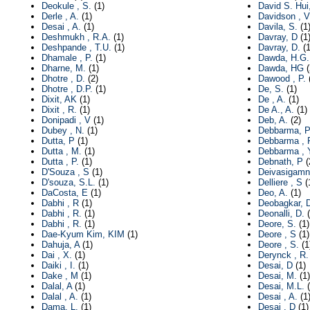
Deokule , S.
(1)
David S. Hui
Derle , A.
(1)
Davidson , V
Desai , A.
(1)
Davila, S.
(1
Deshmukh , R.A.
(1)
Davray, D
(1
Deshpande , T.U.
(1)
Davray, D.
(1
Dhamale , P.
(1)
Dawda, H.G.
Dharne, M.
(1)
Dawda, HG
(
Dhotre , D.
(2)
Dawood , P.
(
Dhotre , D.P.
(1)
De, S.
(1)
Dixit, AK
(1)
De , A.
(1)
Dixit , R.
(1)
De A., A.
(1)
Donipadi , V
(1)
Deb, A.
(2)
Dubey , N.
(1)
Debbarma, P
Dutta, P
(1)
Debbarma , 
Dutta , M.
(1)
Debbarma , 
Dutta , P.
(1)
Debnath, P
(
D'Souza , S
(1)
Deivasigamni
D'souza, S.L.
(1)
Delliere , S
(
DaCosta, E
(1)
Deo, A.
(1)
Dabhi , R
(1)
Deobagkar, 
Dabhi , R.
(1)
Deonalli, D.
(
Dabhi , R.
(1)
Deore, S.
(1)
Dae-Kyum Kim, KIM
(1)
Deore , S
(1)
Dahuja, A
(1)
Deore , S.
(1
Dai , X.
(1)
Derynck , R.
Daiki , I.
(1)
Desai, D
(1)
Dake , M
(1)
Desai, M.
(1)
Dalal, A
(1)
Desai, M.L.
(
Dalal , A.
(1)
Desai , A.
(1
Dama, L.
(1)
Desai , D
(1)