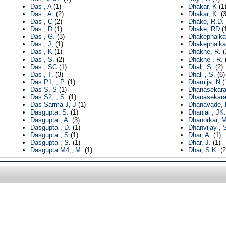
Das , A
(1)
Dhakar, K
(1
Das , A.
(2)
Dhakar, K.
(3
Das , C
(2)
Dhake, R.D.
Das , D
(1)
Dhake, RD
(
Das , G.
(3)
Dhakephalkar
Das , J,
(1)
Dhakephalka
Das , K
(1)
Dhakne, R.
(
Das , S.
(2)
Dhakne , R.
(
Das , SC
(1)
Dhali, S.
(2)
Das , T.
(3)
Dhali , S.
(6)
Das P1, , P.
(1)
Dhamija, N
(
Das S, S
(1)
Dhanasekara
Das S2, , S.
(1)
Dhanasekara
Das Sarma J, J
(1)
Dhanavade, 
Dasgupta, S.
(1)
Dhanjal , JK.
Dasgupta , A.
(3)
Dhanorkar, 
Dasgupta , D.
(1)
Dhanvijay , 
Dasgupta , S
(1)
Dhar, A.
(1)
Dasgupta , S.
(1)
Dhar, J.
(1)
Dasgupta M4,, M.
(1)
Dhar, S.K.
(2