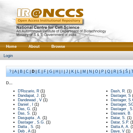
Home
About
Browse
Login
?
|
A
|
B
|
C
|
D
|
E
|
F
|
G
|
H
|
I
|
J
|
K
|
L
|
M
|
N
|
O
|
P
|
Q
|
R
|
S
|
Š
|
D...
D'Rozario, R
(1)
Dash, R.
(1)
Dandapat, J.
(1)
Dastager, S
(
Dandewad , V
(1)
Dastager, S.
Daniel , I
(1)
Dastager, S
Das, G.
(1)
Dastager , S
Das, S.
(1)
Daswani, B.
Dasgupta , A.
(1)
Datar, S.
(1)
Dastager , S.G.
(1)
Datar, S.P.
(1
Datta , S.
(1)
Datta A, A.
(
Deb , A
(1)
Dave, V
(1)