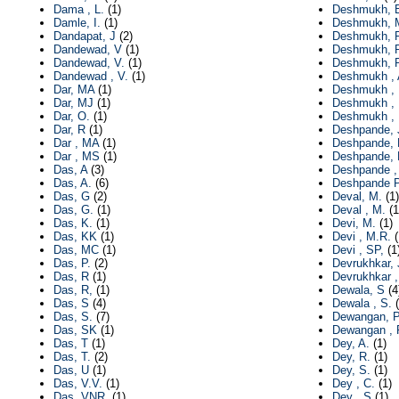
Dama , L.
(1)
Deshmukh, 
Damle, I.
(1)
Deshmukh, 
Dandapat, J
(2)
Deshmukh, 
Dandewad, V
(1)
Deshmukh, P
Dandewad, V.
(1)
Deshmukh, P
Dandewad , V.
(1)
Deshmukh , 
Dar, MA
(1)
Deshmukh ,
Dar, MJ
(1)
Deshmukh , 
Dar, O.
(1)
Deshmukh , 
Dar, R
(1)
Deshpande, 
Dar , MA
(1)
Deshpande, 
Dar , MS
(1)
Deshpande, 
Das, A
(3)
Deshpande ,
Das, A.
(6)
Deshpande P
Das, G
(2)
Deval, M.
(1)
Das, G.
(1)
Deval , M.
(1
Das, K.
(1)
Devi, M.
(1)
Das, KK
(1)
Devi , M.R.
(
Das, MC
(1)
Devi , SP,
(1
Das, P.
(2)
Devrukhkar, 
Das, R
(1)
Devrukhkar ,
Das, R,
(1)
Dewala, S
(4
Das, S
(4)
Dewala , S.
(
Das, S.
(7)
Dewangan, P
Das, SK
(1)
Dewangan , 
Das, T
(1)
Dey, A.
(1)
Das, T.
(2)
Dey, R.
(1)
Das, U
(1)
Dey, S.
(1)
Das, V.V.
(1)
Dey , C.
(1)
Das, VNR.
(1)
Dey , S
(1)